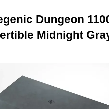
genic Dungeon 110
rtible Midnight Gra