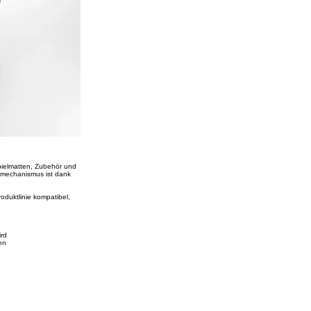
pielmatten, Zubehör und
ssmechanismus ist dank
oduktlinie kompatibel,
ird
en