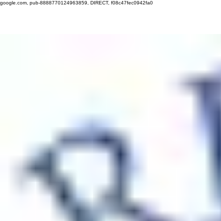
google.com, pub-8888770124963859, DIRECT, f08c47fec0942fa0