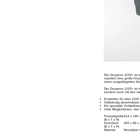
Der
Dungeon 1100+
ist 
natürlich eine große Anz
eines ausgeklügelten Des
Der
Dungeon 1100+
ist 
sondern auch mit den me
Entworfen für über 1100
Vollständig abnehmbare A
Ein spezieller Schließ­m
Viele Möglichkeiten, de
Produktgröße
414 x 199
(B x T x H)
Innenfach
405 x 89 x
(B x T x H)
Material
Nexofyber 