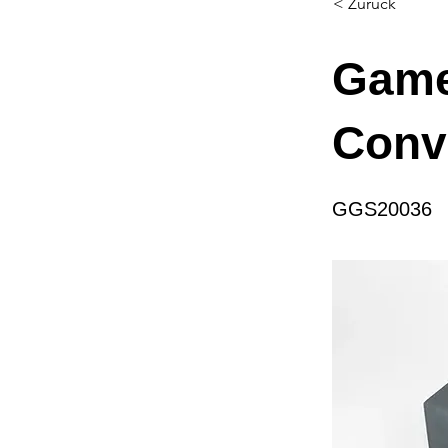
< Zurück
Game
Conve
GGS20036