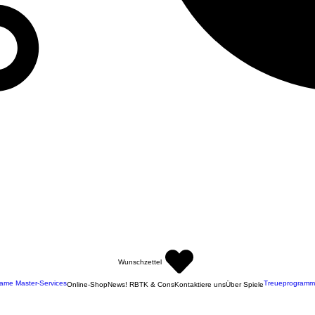
Wunschzettel
ame Master-Services
Treueprogramm
Online-Shop
News! RBTK & Cons
Kontaktiere uns
Über Spiele