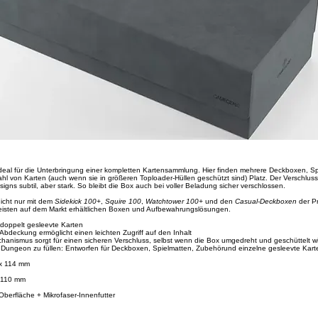
ideal für die Unterbringung einer kompletten Kartensammlung. Hier finden mehrere Deckboxen, S
ahl von Karten (auch wenn sie in größeren Toploader-Hüllen geschützt sind) Platz. Der Verschlu
igns subtil, aber stark. So bleibt die Box auch bei voller Beladung sicher verschlossen.
nicht nur mit dem
Sidekick 100+
,
Squire 100
,
Watchtower 100+
und den
Casual-Deckboxen
der Pr
isten auf dem Markt erhältlichen Boxen und Aufbewahrungslösungen.
 doppelt gesleevte Karten
bdeckung ermöglicht einen leichten Zugriff auf den Inhalt
echanismus sorgt für einen sicheren Verschluss, selbst wenn die Box umgedreht und geschüttelt w
n Dungeon zu füllen: Entworfen für Deck­boxen, Spielmatten, Zubehörund einzelne gesleevte Kart
 x 114 mm
 110 mm
Oberfläche + Mikrofaser-Innenfutter