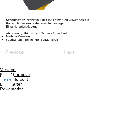
Schaumstoffzuschnitt im Full-Size-Format. Zu verwenden als
Boden, Abdeckung oder Zwischeneinlage.
Einseitig selbstklebend.
Abmessung: 345 mm x 275 mm x 5 mm hoch
Made in Germany
hochwertiger, feinporiger Schaumstoff
Previous
Next
Versand
Kontaktformular
Widerrufsrecht
Bezahlarten
Reklamation
FAQ
Rückgabe und Rücksendungen
Unsere AGB
Impressum
Privatsphäre und Datenschutz
Barrierefreiheitserklärung
Suchergebnise
Vertrag widerrufen