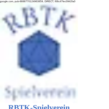
google.com, pub-8888770124963859, DIRECT, f08c47fec0942fa0
RBTK-Spielverein