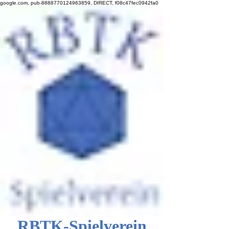
google.com, pub-8888770124963859, DIRECT, f08c47fec0942fa0
RBTK-Spielverein