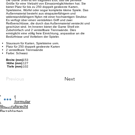
Die Game Shell ist ein tragbares Etui, das die perfekte
Größe für eine Vielzahl von Einsatzmöglichkeiten hat. Sie
bietet Platz für bis zu 250 doppelt gesleevte Karten,
Spielsteine, Würfel oder sogar komplette kleine Spiele. Das
Außenmaterial besteht aus strapazierfähigem und
widerstandsfähigem Nylon mit einer hochwertigen Struktur.
Es verfügt über einen verstärkten Griff und zwei
Reißverschlüsse, die durch das Außenmaterial versteckt und
geschützt sind. Im Inneren bietet die Game Shell ein
Zubehörfach und 2 verstellbare Trennwände. Dies
ermöglicht eine völlig freie Einrichtung, anpassbar an die
Bedürfnisse und Vorlieben der Spieler.
Stauraum für Karten, Spielsteine uvm.
Platz für 250 doppelt gesleevte Karten
2 verstellbare Trennwände
Farbe: Schwarz
Breite (mm)
153
Höhe (mm)
127
Tiefe (mm)
102
Previous
Next
Versand
Kontaktformular
Widerrufsrecht
Bezahlarten
Reklamation
FAQ
Rückgabe und Rücksendungen
Unsere AGB