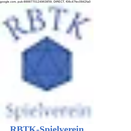
google.com, pub-8888770124963859, DIRECT, f08c47fec0942fa0
RBTK-Spielverein