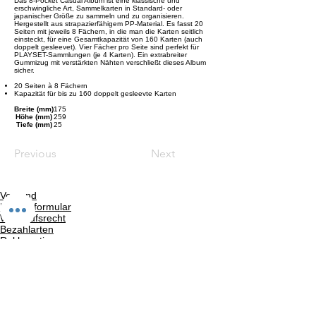
Das 8-Pocket Casual Album ist eine klassische und
erschwingliche Art, Sammelkarten in Standard- oder
japanischer Größe zu sammeln und zu organisieren.
Hergestellt aus strapazierfähigem PP-Material. Es fasst 20
Seiten mit jeweils 8 Fächern, in die man die Karten seitlich
einsteckt, für eine Gesamtkapazität von 160 Karten (auch
doppelt gesleevet). Vier Fächer pro Seite sind perfekt für
PLAYSET-Sammlungen (je 4 Karten). Ein extrabreiter
Gummizug mit verstärkten Nähten verschließt dieses Album
sicher.
20 Seiten à 8 Fächern
Kapazität für bis zu 160 doppelt gesleevte Karten
Breite (mm)
175
Höhe (mm)
259
Tiefe (mm)
25
Previous
Next
Versand
Kontaktformular
Widerrufsrecht
Bezahlarten
Reklamation
FAQ
Rückgabe und Rücksendungen
Unsere AGB
Impressum
Privatsphäre und Datenschutz
Barrierefreiheitserklärung