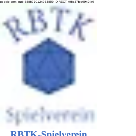
google.com, pub-8888770124963859, DIRECT, f08c47fec0942fa0
RBTK-Spielverein