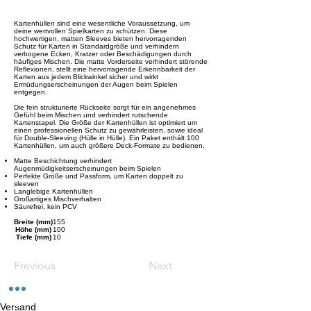
Kartenhüllen sind eine wesentliche Voraussetzung, um
deine wertvollen Spielkarten zu schützen. Diese
hochwertigen, matten Sleeves bieten hervorragenden
Schutz für Karten in Standardgröße und verhindern
verbogene Ecken, Kratzer oder Beschädigungen durch
häufiges Mischen. Die matte Vorderseite verhindert störende
Reflexionen, stellt eine hervorragende Erkennbarkeit der
Karten aus jedem Blickwinkel sicher und wirkt
Ermüdungserscheinungen der Augen beim Spielen
entgegen.
Die fein strukturierte Rückseite sorgt für ein angenehmes
Gefühl beim Mischen und verhindert rutschende
Kartenstapel. Die Größe der Kartenhüllen ist optimiert um
einen professionellen Schutz zu gewährleisten, sowie ideal
für Double-Sleeving (Hülle in Hülle). Ein Paket enthält 100
Kartenhüllen, um auch größere Deck-Formate zu bedienen.
Matte Beschichtung verhindert
Augenmüdigkeitserscheinungen beim Spielen
Perfekte Größe und Passform, um Karten doppelt zu
sleeven
Langlebige Kartenhüllen
Großartiges Mischverhalten
Säurefrei, kein PCV
Breite (mm)
155
Höhe (mm)
100
Tiefe (mm)
10
Previous
Next
Versand