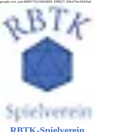
google.com, pub-8888770124963859, DIRECT, f08c47fec0942fa0
RBTK-Spielverein