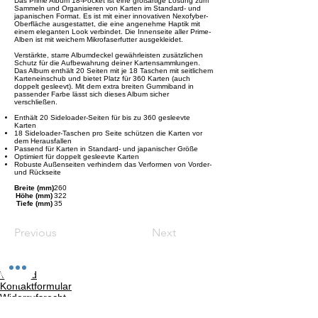
Das Prime Album 18-Pocket ist eine großartige Lösung zum
Sammeln und Organisieren von Karten im Standard- und
japanischen Format. Es ist mit einer innovativen Nexofyber-
Oberfläche ausgestattet, die eine angenehme Haptik mit
einem eleganten Look verbindet. Die Innenseite aller Prime-
Alben ist mit weichem Mikrofaserfutter ausgekleidet.
Verstärkte, starre Albumdeckel gewährleisten zusätzlichen
Schutz für die Aufbewahrung deiner Kartensammlungen.
Das Album enthält 20 Seiten mit je 18 Taschen mit seitlichem
Karteneinschub und bietet Platz für 360 Karten (auch
doppelt gesleevt). Mit dem extra breiten Gummiband in
passender Farbe lässt sich dieses Album sicher
verschließen.
Enthält 20 Sideloader-Seiten für bis zu 360 gesleevte
Karten
18 Sideloader-Taschen pro Seite schützen die Karten vor
dem Herausfallen
Passend für Karten in Standard- und japanischer Größe
Optimiert für doppelt gesleevte Karten
Robuste Außenseiten verhindern das Verformen von Vorder-
und Rückseite
Breite (mm)
260
Höhe (mm)
322
Tiefe (mm)
35
Previous
Next
Versand
Kontaktformular
Widerrufsrecht
Bezahlarten