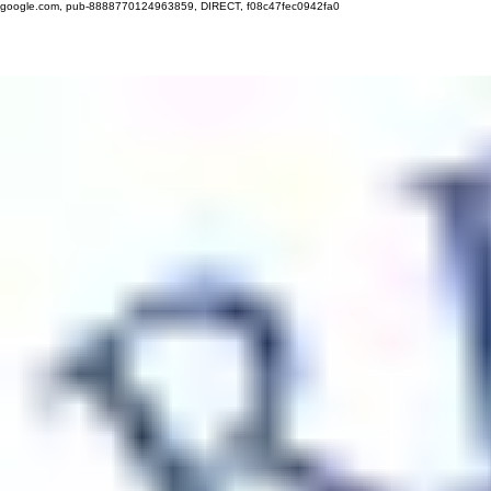
google.com, pub-8888770124963859, DIRECT, f08c47fec0942fa0