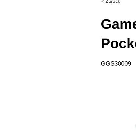
< Zurück
Game
Pock
GGS30009