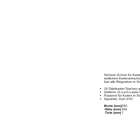
Sicherer Schutz für Kar
seitlichem Karteneinschu
fast alle Ringordner in S
18 Sideloader-Taschen p
Seitliche 11-Loch-Leiste
Passend für Karten in St
Säurefrei. Kein PVC
Breite (mm)
250
Höhe (mm)
334
Tiefe (mm)
7