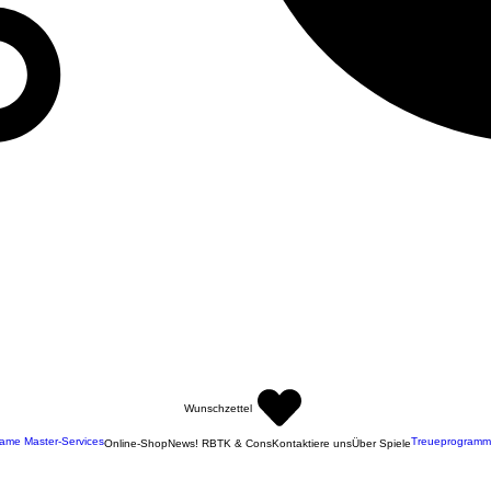
Wunschzettel
ame Master-Services
Treueprogramm
Online-Shop
News! RBTK & Cons
Kontaktiere uns
Über Spiele