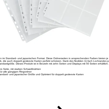
ten im Standard- und japanischen Format. Diese Ordnerseiten in ansprechenden Farben bieten je
b, die auch doppelt gesleevte Karten perfekt schützen. Dank des flexiblen 11-fach Lochrandes p
tandardgröße. Dieses Produkt ist in Beuteln mit zehn Seiten und Displays mit 50 Seiten erhältlich.
ro Seite, mit starken Schweißnähten
 für alle gängigen Ringordner
andard- und japanischer Größe und Optimiert für doppelt gesleevte Karten