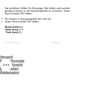
Die perfekten Hüllen für Einsteiger. Die Hüllen sind perfekt
geeignet Karten in der Standardgröße zu schützen. Jeder
Pack enthält 250 Hüllen.
Für Karten in Standardgröße 64 x 90 mm
Jeder Pack enthält 250 Hüllen
Breite (mm)
142
Höhe (mm)
174
Tiefe (mm)
26
Previous
Next
Versand
Kontaktformular
Widerrufsrecht
Bezahlarten
Reklamation
FAQ
Rückgabe und Rücksendungen
Unsere AGB
Impressum
Privatsphäre und Datenschutz
Barrierefreiheitserklärung
Suchergebnise
Vertrag widerrufen