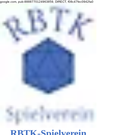
google.com, pub-8888770124963859, DIRECT, f08c47fec0942fa0
RBTK-Spielverein