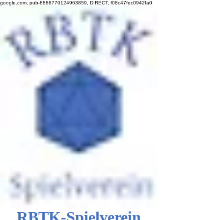
google.com, pub-8888770124963859, DIRECT, f08c47fec0942fa0
RBTK-Spielverein