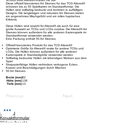
Schützt eure Altered®-Karten mit Stil!
Diese offiziell lizenzierten Art Sleeves für das TCG Altered®
schützen bis zu 50 Spielkarten im Standardformat. Die
Hüllen sind vollfarbig bedruckt und kommen in auffälligen
Designs. Die langlebigen und robusten Art Sleeves bieten
ein angenehmes Mischgefühl und ein tolles haptisches
Erlebnis.
Diese Hüllen sind sowohl für Altered® als auch für eine
große Auswahl an TCGs und LCGs nutzbar. Die Altered® Art
Sleeves können außerdem für alle anderen Kartenspiele im
Standardformat verwendet werden.
Eine Packung enthält 50 Art Sleeves.
Offiziell lizenziertes Produkt für das TCG Altered®
Optimierte Größe für Altered® sowie für andere TCGs und
LCGs. Die Hüllen können außerdem für alle anderen
Kartenspiele in Standardgröße verwendet werden
Vollfarbig bedruckte Hüllen mit lebendigen Motiven aus dem
Spiel
Strapazierfähige Hüllen verhindern verbogene Ecken,
Kratzer und Beschädigungen durch Mischen
50 Art Sleeves
Breite (mm)
82
Höhe (mm)
136
Tiefe (mm)
13
Previous
Next
Versand
Kontaktformular
Widerrufsrecht
Bezahlarten