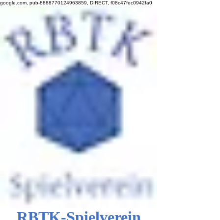
google.com, pub-8888770124963859, DIRECT, f08c47fec0942fa0
RBTK-Spielverein