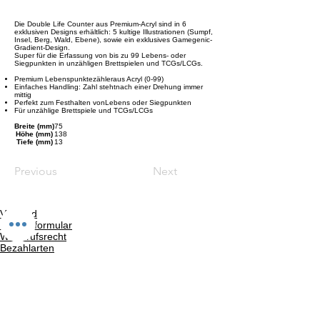
Die Double Life Counter aus Premium-Acryl sind in 6
exklusiven Designs erhältlich: 5 kultige Illustrationen (Sumpf,
Insel, Berg, Wald, Ebene), sowie ein exklusives Gamegenic-
Gradient-Design.
Super für die Erfassung von bis zu 99 Lebens- oder
Siegpunkten in unzähligen Brettspielen und TCGs/LCGs.
Premium Lebenspunktezähleraus Acryl (0-99)
Einfaches Handling: Zahl stehtnach einer Drehung immer
mittig
Perfekt zum Festhalten vonLebens oder Siegpunkten
Für unzählige Brettspiele und TCGs/LCGs
Breite (mm)
75
Höhe (mm)
138
Tiefe (mm)
13
Previous
Next
Versand
Kontaktformular
Widerrufsrecht
Bezahlarten
Reklamation
FAQ
Rückgabe und Rücksendungen
Unsere AGB
Impressum
Privatsphäre und Datenschutz