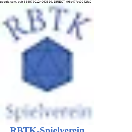
google.com, pub-8888770124963859, DIRECT, f08c47fec0942fa0
RBTK-Spielverein