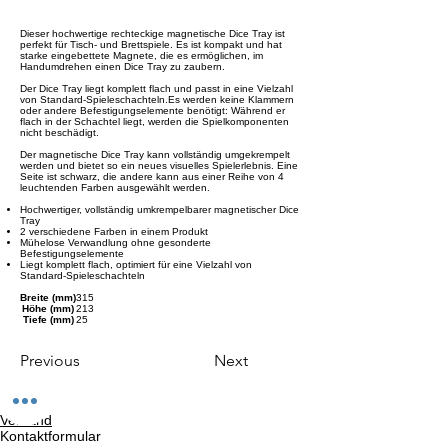
Dieser hochwertige rechteckige magnetische Dice Tray ist
perfekt für Tisch- und Brettspiele. Es ist kompakt und hat
starke eingebettete Magnete, die es ermöglichen, im
Handumdrehen einen Dice Tray zu zaubern.
Der Dice Tray liegt komplett flach und passt in eine Vielzahl
von Standard-Spieleschachteln.Es werden keine Klammern
oder andere Befestigungselemente benötigt: Während er
flach in der Schachtel liegt, werden die Spielkomponenten
nicht beschädigt.
Der magnetische Dice Tray kann vollständig umgekrempelt
werden und bietet so ein neues visuelles Spielerlebnis. Eine
Seite ist schwarz, die andere kann aus einer Reihe von 4
leuchtenden Farben ausgewählt werden.
Hochwertiger, vollständig umkrempelbarer magnetischer Dice
Tray
2 verschiedene Farben in einem Produkt
Mühelose Verwandlung ohne gesonderte
Befestigungselemente
Liegt komplett flach, optimiert für eine Vielzahl von
Standard-Spieleschachteln
Breite (mm)
315
Höhe (mm)
213
Tiefe (mm)
25
Previous
Next
Versand
Kontaktformular