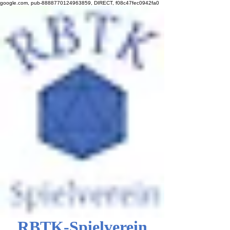
google.com, pub-8888770124963859, DIRECT, f08c47fec0942fa0
RBTK-Spielverein