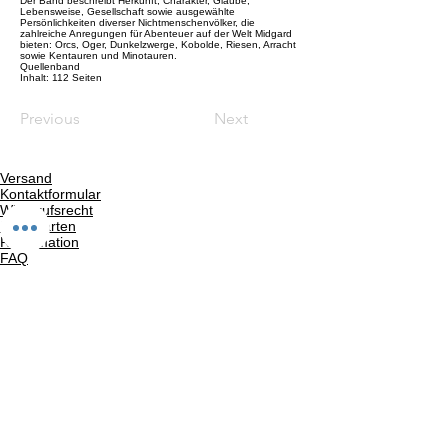
Der Band beschreibt Herkunft, Charakter, Glaube,
Lebensweise, Gesellschaft sowie ausgewählte
Persönlichkeiten diverser Nichtmenschenvölker, die
zahlreiche Anregungen für Abenteuer auf der Welt Midgard
bieten: Orcs, Oger, Dunkelzwerge, Kobolde, Riesen, Arracht
sowie Kentauren und Minotauren.
Quellenband
Inhalt: 112 Seiten
Previous
Next
Versand
Kontaktformular
Widerrufsrecht
Bezahlarten
Reklamation
FAQ
Rückgabe und Rücksendungen
Unsere AGB
Impressum
Privatsphäre und Datenschutz
Barrierefreiheitserklärung
Suchergebnise
Vertrag widerrufen