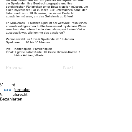
Die MiniCrimes Fälle sind kooperative Krimispiele, in denen
die Spielenden ihre Beobachtungsgabe und ihre
detektivischen Fähigkeiten unter Beweis stellen müssen, um
einen mysteriösen Fall zu lösen. Sie untersuchen dabei den
Tatort und bis zu 10 Hinweise, die sie mit Bedacht
auswählen müssen, um das Geheimnis zu lüften!
IIn MiniCrimes – Falsches Spiel ist der wertvolle Pokal eines
ehemals erfolgreichen Fußballvereins auf mysteriöse Weise
verschwunden, obwohl er in einer alarmgesicherten Vitrine
ausgestellt war. Wie konnte das passieren?
Personenzahl:
Für 1 bis 6 Spielende ab 10 Jahren
Spieldauer:
20 bis 40 Minuten
Typ:
Kartenspiele, Familienspiele
Inhalt:
1 große Tatort-Karte, 10 kleine Hinweis-Karten, 1
kleine Achtung!-Karte
Previous
Next
Versand
Kontaktformular
Widerrufsrecht
Bezahlarten
Reklamation
FAQ
Rückgabe und Rücksendungen
Unsere AGB
Impressum
Privatsphäre und Datenschutz
Barrierefreiheitserklärung