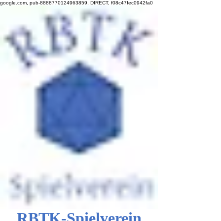
google.com, pub-8888770124963859, DIRECT, f08c47fec0942fa0
RBTK-Spielverein