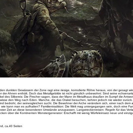
n den dunklen Gewässern der Zone ragt eine riesige, korrodierte Röhre heraus, von der gesagt wir
r der Ahnen enthält. Doch das Metallgebilde ist nicht gänzlich unbewohnt: Sind seine echsenart
kel des Silbereis: Die Pirscher sagen, dass der Mann im Metallhaus draußen im Sumpf die Antwor
 wisse den Weg nach Eden. Manche, die das Orakel besuchen, kehren jedoch nie wieder zurück.
ind bedroht, der seinesgleichen sucht. Die Bewohner der Arche verändern sich, einer nach dem
nd wie kann man es aufhalten? Familientradition: Die Welt mag untergegangen sein, doch eine Fam
hster Zeit an diese besonderen Umstände anzupassen. Langstreckenreisen: Regeln für das Verl
ken über die Kontinenten Monstergenerator: Erschafft mit wenig Würfeleinsatz neue und einzigar
nd, ca.40 Seiten