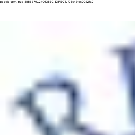
google.com, pub-8888770124963859, DIRECT, f08c47fec0942fa0