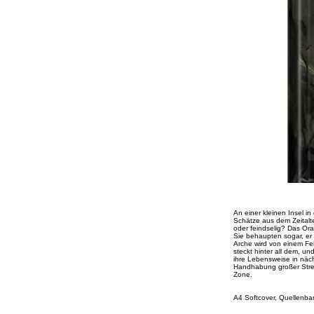
An einer kleinen Insel i
Schätze aus dem Zeitalte
oder feindselig? Das Ora
Sie behaupten sogar, er
Arche wird von einem Fe
steckt hinter all dem, u
ihre Lebensweise in näc
Handhabung großer Strec
Zone.
A4 Softcover, Quellenba