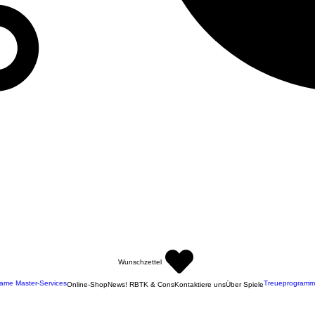
Wunschzettel
ame Master-Services
Treueprogramm
Online-Shop
News! RBTK & Cons
Kontaktiere uns
Über Spiele