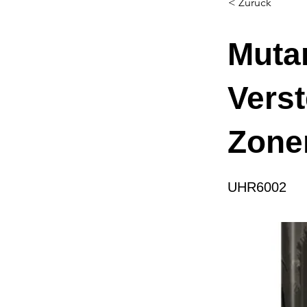
< Zurück
Mutan
Verst
Zone
UHR6002