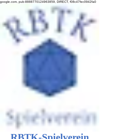
google.com, pub-8888770124963859, DIRECT, f08c47fec0942fa0
RBTK-Spielverein