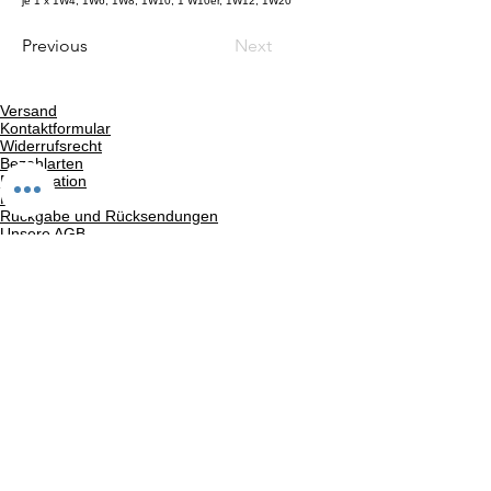
je 1 x 1W4, 1W6, 1W8, 1W10, 1 W10er, 1W12, 1W20
Previous
Next
Versand
Kontaktformular
Widerrufsrecht
Bezahlarten
Reklamation
FAQ
Rückgabe und Rücksendungen
Unsere AGB
Impressum
Privatsphäre und Datenschutz
Barrierefreiheitserklärung
Suchergebnise
Vertrag widerrufen