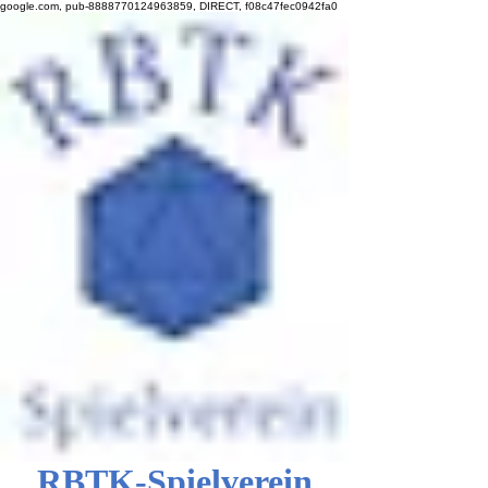
google.com, pub-8888770124963859, DIRECT, f08c47fec0942fa0
RBTK-Spielverein