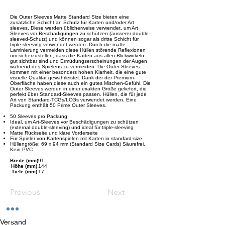
Die Outer Sleeves Matte Standard Size bieten eine
zusätzliche Schicht an Schutz für Karten und/oder Art
sleeves. Diese werden üblicherweise verwendet, um Art
Sleeves vor Beschädigungen zu schützen (äusserer double-
sleeved-Schutz) und können sogar als dritte Schicht für
triple-sleeving verwendet werden. Durch die matte
Laminierung vermeiden diese Hüllen störende Reflexionen
um sicherzustellen, dass die Karten aus allen Blickwinkeln
gut sichtbar sind und Ermüdungserscheinungen der Augen
während des Spielens zu vermeiden. Die Outer Sleeves
kommen mit einer besonders hohen Klarheit, die eine gute
visuelle Qualität gewährleistet. Dank der der Premium-
Oberfläche haben diese auch ein gutes Mischen-Gefühl. Die
Outer Sleeves werden in einer exakten Größe geliefert, die
perfekt über Standard-Sleeves passen. Hüllen, die für jede
Art von Standard-TCGs/LCGs verwendet werden. Eine
Packung enthält 50 Prime Outer Sleeves.
50 Sleeves pro Packung
Ideal, um Art-Sleeves vor Beschädigungen zu schützen
(external double-sleeving) und ideal für triple-sleeving
Matte Rückseite und klare Vorderseite
Für Spieler von Kartenspielen mit Karten in standard-size
Hüllengröße: 69 x 94 mm (Standard Size Cards) Säurefrei.
Kein PVC
Breite (mm)
91
Höhe (mm)
144
Tiefe (mm)
17
Previous
Next
Versand