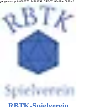
google.com, pub-8888770124963859, DIRECT, f08c47fec0942fa0
RBTK-Spielverein