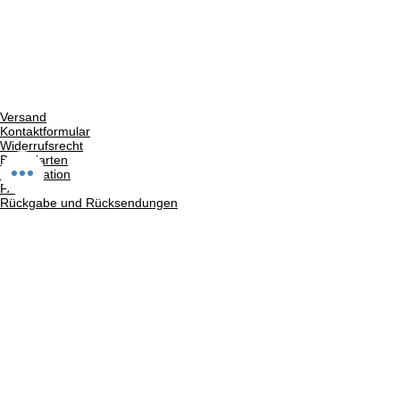
Versand
Kontaktformular
Widerrufsrecht
Bezahlarten
Reklamation
FAQ
Rückgabe und Rücksendungen
Unsere AGB
Impressum
Privatsphäre und Datenschutz
Barrierefreiheitserklärung
Suchergebnise
Vertrag widerrufen