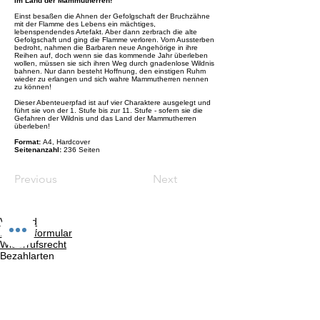
Im Land der Mammutherren!
Einst besaßen die Ahnen der Gefolgschaft der Bruchzähne
mit der Flamme des Lebens ein mächtiges,
lebenspendendes Artefakt. Aber dann zerbrach die alte
Gefolgschaft und ging die Flamme verloren. Vom Aussterben
bedroht, nahmen die Barbaren neue Angehörige in ihre
Reihen auf, doch wenn sie das kommende Jahr überleben
wollen, müssen sie sich ihren Weg durch gnadenlose Wildnis
bahnen. Nur dann besteht Hoffnung, den einstigen Ruhm
wieder zu erlangen und sich wahre Mammutherren nennen
zu können!
Dieser Abenteuerpfad ist auf vier Charaktere ausgelegt und
führt sie von der 1. Stufe bis zur 11. Stufe - sofern sie die
Gefahren der Wildnis und das Land der Mammutherren
überleben!
Format:
A4, Hardcover
Seitenanzahl:
236 Seiten
Previous
Next
Versand
Kontaktformular
Widerrufsrecht
Bezahlarten
Reklamation
FAQ
Rückgabe und Rücksendungen
Unsere AGB
Impressum