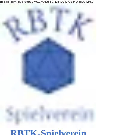
google.com, pub-8888770124963859, DIRECT, f08c47fec0942fa0
RBTK-Spielverein