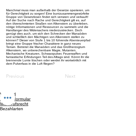
Manchmal muss man außerhalb der Gesetze operieren, um
für Gerechtigkeit zu sorgen! Eine buntzusammengewürfelte
Gruppe von Gesetzlosen findet sich verraten und verkauft!
Auf der Suche nach Rache und Gerechtigkeit gilt es, auf
den ölverschmierten Straßen von Alkenstern zu überleben,
nötige Informationen und Ressourcen zu sammeln und die
Handlanger des Widersachers niederzustrecken. Doch
genügt dies auch, um sich den Schrecken der Manaöden
und schließlich den Mächtigen von Alkenstern stellen zu
können? Dieser von Stufe 1 bis 10 führende Abenteuerpfad
bringt eine Gruppe frischer Charaktere in ganz neues
Terrain. Betretet die Manaöden und das Großherzogtum
Alkenstern, wo unberechenbare Magie, Mutanten,
Mechanische Kreaturen, Schwarzpulver, Feuerwaffen und
fantastische Erfindungen Teil des Alltags sind. Könnt ihr die
brennende Lunte löschen oder werdet ihr wortwörtlich mit
dem Pulverfass in die Luft fliegen?
Previous
Next
Versand
Kontaktformular
Widerrufsrecht
Bezahlarten
Reklamation
FAQ
Rückgabe und Rücksendungen
Unsere AGB
Impressum