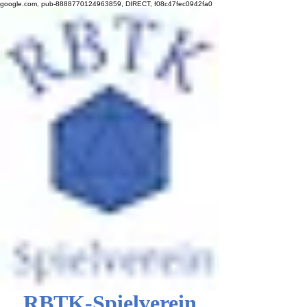
google.com, pub-8888770124963859, DIRECT, f08c47fec0942fa0
RBTK-Spielverein