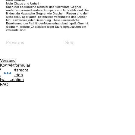
Mehr Monster,
Mehr Chaos und Unheil
Über 300 bedrohliche Monster und furchtbare Gegner
warten in diesem Kreaturenkompendium für Pathfinder! Hier
findest du klassische Gegner wie Drachen, Riesen und den
Grinderlak, aber auch potenzielle Verbündete und Diener
für Beschwörer jeder Gesinnung. Diese unerlässliche
Erweiterung um Pathfinder-Monsterhandbuch quillt über mit
Gegnern, welche Charaktere jeder Stufe herauszufordern
imstande sind!
Previous
Next
Versand
Kontaktformular
Widerrufsrecht
Bezahlarten
Reklamation
FAQ
Rückgabe und Rücksendungen
Unsere AGB
Impressum
Privatsphäre und Datenschutz
Barrierefreiheitserklärung
Suchergebnise
Vertrag widerrufen