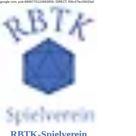
google.com, pub-8888770124963859, DIRECT, f08c47fec0942fa0
RBTK-Spielverein