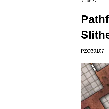
< Zurück
Pathf
Slith
PZO30107