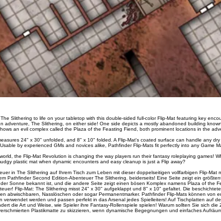
The Slithering to life on your tabletop with this double-sided full-color Flip-Mat featuring key enco
n adventure, The Slithering, on either side! One side depicts a mostly abandoned building known
hows an evil complex called the Plaza of the Feasting Fiend, both prominent locations in the adv
 measures 24" x 30" unfolded, and 8" x 10" folded. A Flip-Mat's coated surface can handle any dry
sable by experienced GMs and novices alike, Pathfinder Flip-Mats fit perfectly into any Game Ma
world, the Flip-Mat Revolution is changing the way players run their fantasy roleplaying games! W
mudgy plastic mat when dynamic encounters and easy cleanup is just a Flip away?
uer in The Slithering auf Ihrem Tisch zum Leben mit dieser doppelseitigen vollfarbigen Flip-Mat m
Pathfinder Second Edition-Abenteuer The Slithering. beiderseits! Eine Seite zeigt ein größtent
 der Sonne bekannt ist, und die andere Seite zeigt einen bösen Komplex namens Plaza of the Fe
uer! Flip-Mat: The Slithering misst 24" x 30" aufgeklappt und 8" x 10" gefaltet. Die beschichtete
ken abwischbaren, Nasslöschen oder sogar Permanentmarker. Pathfinder Flip-Mats können von 
verwendet werden und passen perfekt in das Arsenal jedes Spielleiters! Auf Tischplatten auf de
dert die Art und Weise, wie Spieler ihre Fantasy-Rollenspiele spielen! Warum sollten Sie sich die
verschmierten Plastikmatte zu skizzieren, wenn dynamische Begegnungen und einfaches Aufräum