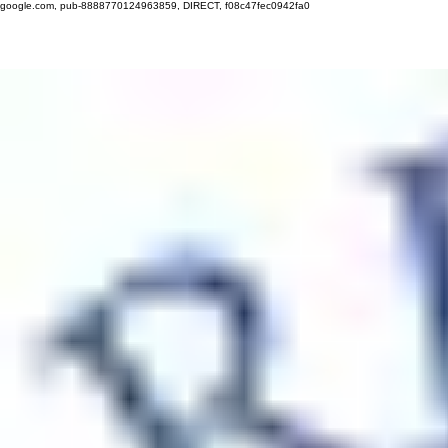
google.com, pub-8888770124963859, DIRECT, f08c47fec0942fa0