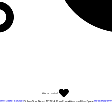
Wunschzettel
ame Master-Services
Treueprogramm
Online-Shop
News! RBTK & Cons
Kontaktiere uns
Über Spiele