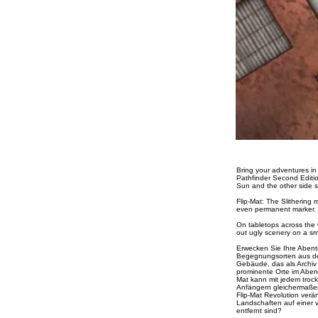
Bring your adventures in 
Pathfinder Second Editio
Sun and the other side s
Flip-Mat: The Slithering
even permanent marker. U
On tabletops across the 
out ugly scenery on a s
Erwecken Sie Ihre Abente
Begegnungsorten aus dem 
Gebäude, das als Archiv
prominente Orte im Abente
Mat kann mit jedem troc
Anfängern gleichermaßen 
Flip-Mat Revolution verän
Landschaften auf einer 
entfernt sind?