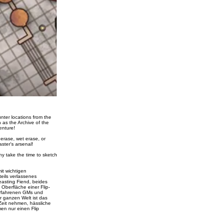
unter locations from the
 as the Archive of the
enture!
 erase, wet erase, or
ster's arsenal!
hy take the time to sketch
it wichtigen
eils verlassenes
asting Fiend, beides
 Oberfläche einer Flip-
erfahrenen GMs und
r ganzen Welt ist das
 Zeit nehmen, hässliche
en nur einen Flip