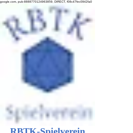
google.com, pub-8888770124963859, DIRECT, f08c47fec0942fa0
RBTK-Spielverein