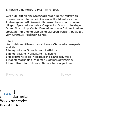
Entfessle eine toxische Flut - mit Affiti-ex!
Wenn du auf einem Waldspaziergang bunte Muster an
Baumstämmen bemerkst, bist du vielleicht im Revier von
Affiti-ex gelandet! Dieses Giftaffen-Pokémon nutzt seinen
giftigen Speichel, um seine Gegner im Kampf zu besiegen.
Du erhältst holografische Promokarten von Affiti-ex in einer
spielbaren und einer überdimensionalen Version, begleitet
vom Giftmaus-Pokémon Sproxi.
Inhalt:
Die Kollektion Affiti-ex des Pokémon-Sammelkartenspiels
enthält:
1 holografische Promokarte mit Affiti-ex
1 holografische Promokarte mit Sproxi
1 überdimensionale holografische Karte mit Affiti-ex
4 Boosterpacks des Pokémon-Sammelkartenspiels
1 Code-Karte für Pokémon-Sammelkartenspiel-Live
Previous
Next
Versand
Kontaktformular
Widerrufsrecht
Bezahlarten
Reklamation
FAQ
Rückgabe und Rücksendungen
Unsere AGB