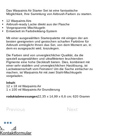
Das Warpaints Air Starter Set ist eine fantastische
Möglichkeit, Ihre Sammlung von Airbrush-Farben zu starten.
12 Warpaints Airs
Airbrush-ready Lacke direkt aus der Flasche
Vorgespannte Mischkugeln
Entwickelt im Farbdreiklang-System
Mit einer ausgewählten Starterpalette mit einigen der am
besten geeigneten und gestochen scharfen Farbtöne für
Airbrush ermöglicht Ihnen das Set, von dem Moment an, in
dem es ausgepackt wird, loszulegen.
Die Farben sind von unvergleichlicher Qualität, da die
speziell ausgewählten und ultrafiltrierten leuchtenden
Pigmente eine hohe Deckkraft bieten. Dies, kombiniert mit
einer sehr stabilen und unvergleichlichen Harzlösung, ist
Lackwissenschaft vom Feinsten! Um die Sache einfacher zu
machen, ist Warpaints Air mit zwei Stahl-Mischkugeln
vorgeladen.
Inhalt:
12 x 18 ml Warpaints Air
1 x 100 ml Warpaints Air Grundierung
roduktabmessungen
‎22,35 x 14,99 x 6,6 cm; 620 Gramm
Previous
Next
Versand
Kontaktformular
Widerrufsrecht