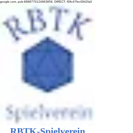
google.com, pub-8888770124963859, DIRECT, f08c47fec0942fa0
RBTK-Spielverein