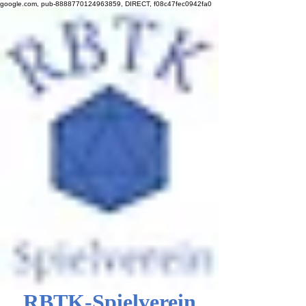
google.com, pub-8888770124963859, DIRECT, f08c47fec0942fa0
RBTK-Spielverein