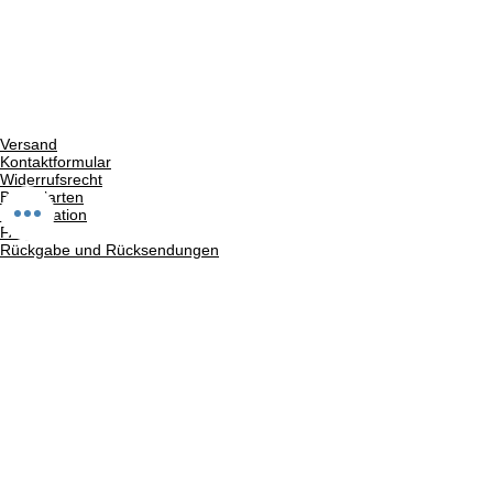
Versand
Kontaktformular
Widerrufsrecht
Bezahlarten
Reklamation
FAQ
Rückgabe und Rücksendungen
Unsere AGB
Impressum
Privatsphäre und Datenschutz
Barrierefreiheitserklärung
Suchergebnise
Vertrag widerrufen