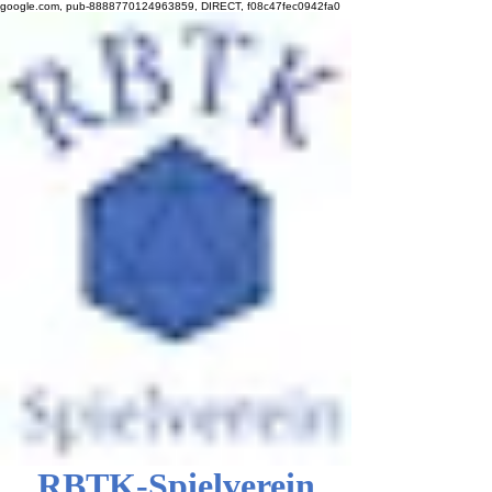
google.com, pub-8888770124963859, DIRECT, f08c47fec0942fa0
RBTK-Spielverein