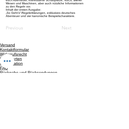
euch Abenteuer, interessante Schauplätze, NSCs, allerlei
Wesen und Maschinen, aber auch nützliche Informationen
zu den Regeln vor.
Inhalt der ersten Ausgabe:
„So Geht’s“-Regelerklärungen, exklusives deutsches
Abenteuer und vier kanonische Beispielscharaktere.
Previous
Next
Versand
Kontaktformular
Widerrufsrecht
Bezahlarten
Reklamation
FAQ
Rückgabe und Rücksendungen
Unsere AGB
Impressum
Privatsphäre und Datenschutz
Barrierefreiheitserklärung
Suchergebnise
Vertrag widerrufen