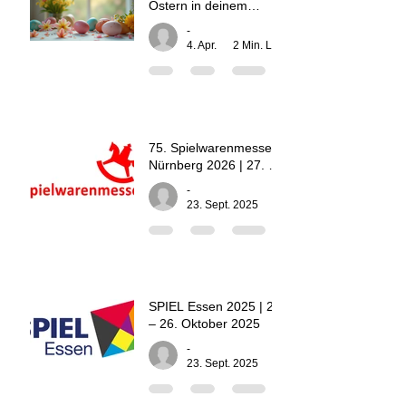
Ostern in deinem
Leben und der Familie:
-
Frohe Ostern für
4. Apr.
2 Min. Lesezeit
Vereinsmitglieder des
RBTK-Spielvereins
75. Spielwarenmesse in
Nürnberg 2026 | 27. –
31. Jänner 2026
-
23. Sept. 2025
1 Min. Lesezeit
SPIEL Essen 2025 | 23.
– 26. Oktober 2025
-
23. Sept. 2025
1 Min. Lesezeit