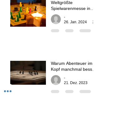
Weltgrößte
Spielwarenmesse in
Nürnberg
-
26. Jan. 2024
2 Min. Lesezeit
Warum Abenteuer im
Kopf manchmal besser
sind als jedes
-
Computerspiel
21. Dez. 2023
4 Min. Lesezeit
Frohe Weihnachten
2024
-