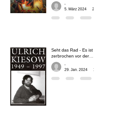
-
5. März 2024
2 Min. Lesezeit
Seht das Rad - Es ist
zerbrochen vor der
Zeit!
-
29. Jan. 2024
1 Min. Lesezeit