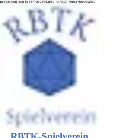
google.com, pub-8888770124963859, DIRECT, f08c47fec0942fa0
RBTK-Spielverein