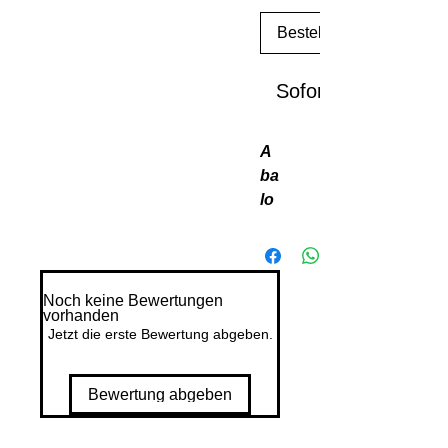
Bestellen
Sofortkauf
A
ba
lo
ne
G
o
i
st
Noch keine Bewertungen
vorhanden
di
Jetzt die erste Bewertung abgeben.
e
pr
ak
Bewertung abgeben
tis
ch