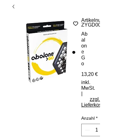
Artikelnummer:
ZYGD0042
Ab
al
on
e
G
o
Preis
13,20 €
inkl.
MwSt.
|
zzgl.
Lieferkosten
Anzahl
*