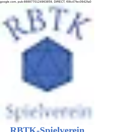
google.com, pub-8888770124963859, DIRECT, f08c47fec0942fa0
RBTK-Spielverein