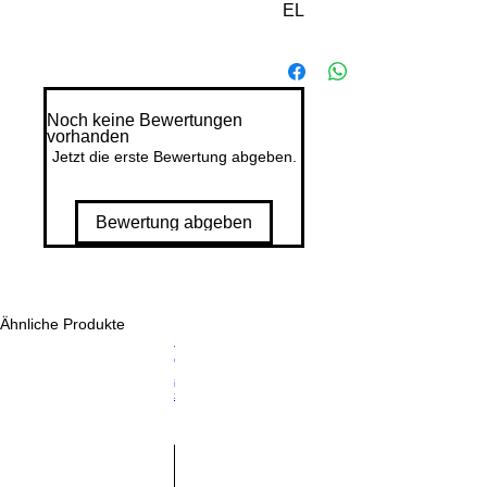
EL
LB
O
O
K
Noch keine Bewertungen
vorhanden
C
Jetzt die erste Bewertung abgeben.
A
R
D
Bewertung abgeben
S:
X
A
N
Ähnliche Produkte
Preis
Jenga
22,30 €
AT
Classic
H
inkl. MwSt.
|
zzgl. Lieferkosten
A
R'
S
D