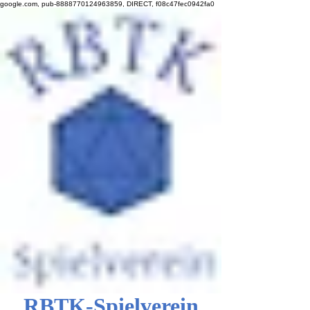
google.com, pub-8888770124963859, DIRECT, f08c47fec0942fa0
RBTK-Spielverein