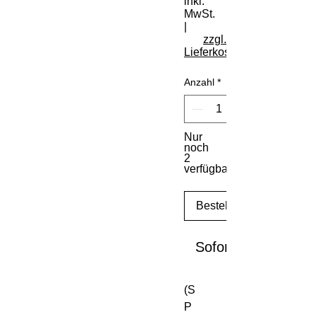
inkl.
MwSt.
|
zzgl.
Lieferkosten
Anzahl
*
Nur
noch
2
verfügbar
Bestellen
Sofortkauf
(S
P