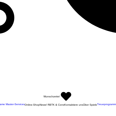
Wunschzettel
ame Master-Services
Treueprogramm
Online-Shop
News! RBTK & Cons
Kontaktiere uns
Über Spiele