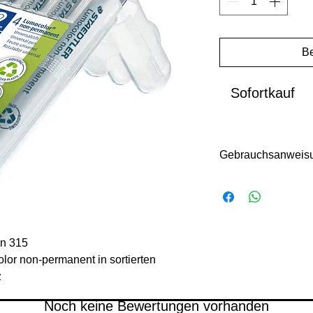
Be
Sofortkauf
Gebrauchsanweis
Overhead-Projektio
funktionieren am be
sie für Kunststoff a
KEINE Fettstifte, P
n 315
abwischbaren Stifte 
Vinyloberfläche ist z
r non-permanent in sortierten
können. Es wird empf
z
an einem kleinen Be
Noch keine Bewertungen vorhanden
mindestens 30 Minut