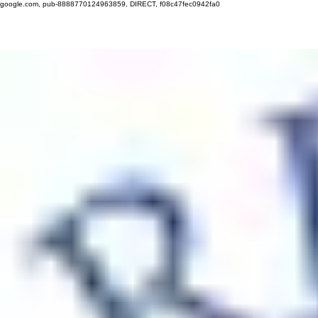
google.com, pub-8888770124963859, DIRECT, f08c47fec0942fa0