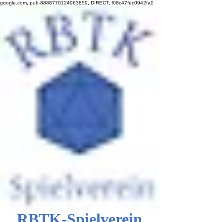
google.com, pub-8888770124963859, DIRECT, f08c47fec0942fa0
RBTK-Spielverein