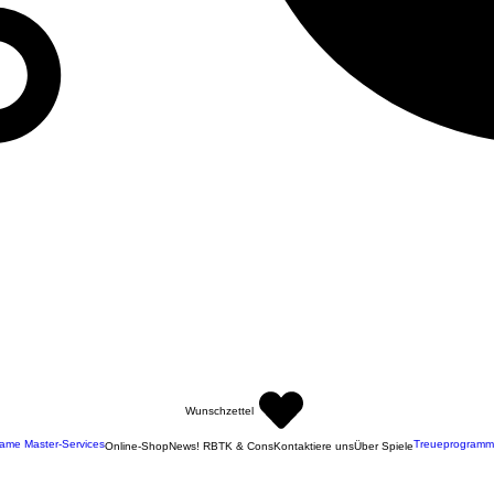
Wunschzettel
ame Master-Services
Treueprogramm
Online-Shop
News! RBTK & Cons
Kontaktiere uns
Über Spiele