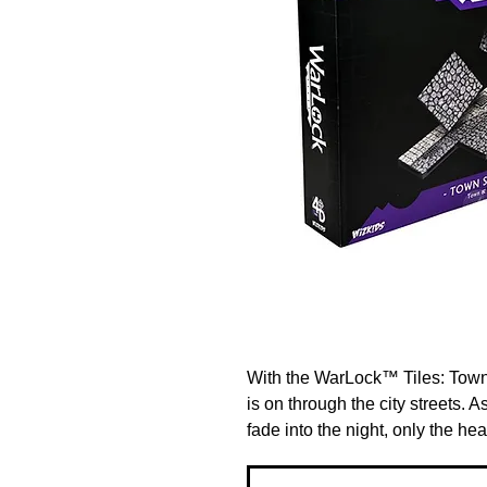
With the WarLock™ Tiles: Town
is on through the city streets. 
fade into the night, only the he
betrays the location of the runa
in time? Take your players to 