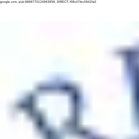
google.com, pub-8888770124963859, DIRECT, f08c47fec0942fa0