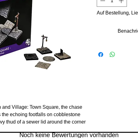
Auf Bestellung, Li
Benachri
 and Village: Town Square, the chase
As the echoing footfalls on cobblestone
avy thud of a sewer lid around the corner
way thief. Will the adventurers get there
Noch keine Bewertungen vorhanden
a whole new level of game play when