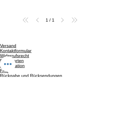
1
/
1
Versand
Kontaktformular
Widerrufsrecht
Bezahlarten
Reklamation
FAQ
Rückgabe und Rücksendungen
Unsere AGB
Impressum
Privatsphäre und Datenschutz
Barrierefreiheitserklärung
Suchergebnise
Vertrag widerrufen