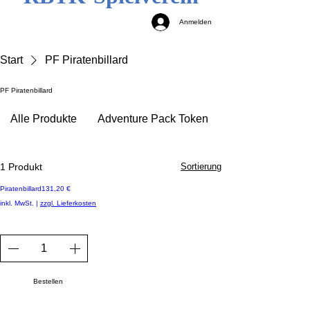
Anmelden
Start
PF Piratenbillard
PF Piratenbillard
Alle Produkte
Adventure Pack Token
1 Produkt
Sortierung
Preis
Piratenbillard
131,20 €
inkl. MwSt.
|
zzgl. Lieferkosten
Bestellen