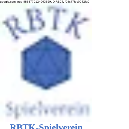
google.com, pub-8888770124963859, DIRECT, f08c47fec0942fa0
RBTK-Spielverein