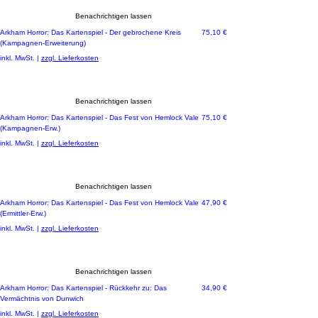
Benachrichtigen lassen
Preis
Arkham Horror: Das Kartenspiel - Der gebrochene Kreis
75,10 €
(Kampagnen-Erweiterung)
inkl. MwSt.
|
zzgl. Lieferkosten
Benachrichtigen lassen
Preis
Arkham Horror: Das Kartenspiel - Das Fest von Hemlock Vale
75,10 €
(Kampagnen-Erw.)
inkl. MwSt.
|
zzgl. Lieferkosten
Benachrichtigen lassen
Preis
Arkham Horror: Das Kartenspiel - Das Fest von Hemlock Vale
47,90 €
(Ermittler-Erw.)
inkl. MwSt.
|
zzgl. Lieferkosten
Benachrichtigen lassen
Preis
Arkham Horror: Das Kartenspiel - Rückkehr zu: Das
34,90 €
Vermächtnis von Dunwich
inkl. MwSt.
|
zzgl. Lieferkosten