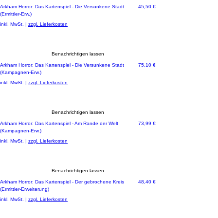
Preis
Arkham Horror: Das Kartenspiel - Die Versunkene Stadt
45,50 €
(Ermittler-Erw.)
inkl. MwSt.
|
zzgl. Lieferkosten
Benachrichtigen lassen
Preis
Arkham Horror: Das Kartenspiel - Die Versunkene Stadt
75,10 €
(Kampagnen-Erw.)
inkl. MwSt.
|
zzgl. Lieferkosten
Benachrichtigen lassen
Preis
Arkham Horror: Das Kartenspiel - Am Rande der Welt
73,99 €
(Kampagnen-Erw.)
inkl. MwSt.
|
zzgl. Lieferkosten
Benachrichtigen lassen
Preis
Arkham Horror: Das Kartenspiel - Der gebrochene Kreis
48,40 €
(Ermittler-Erweiterung)
inkl. MwSt.
|
zzgl. Lieferkosten