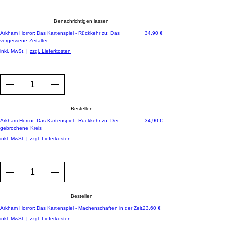
Benachrichtigen lassen
Preis
Arkham Horror: Das Kartenspiel - Rückkehr zu: Das
34,90 €
vergessene Zeitalter
inkl. MwSt.
|
zzgl. Lieferkosten
Bestellen
Preis
Arkham Horror: Das Kartenspiel - Rückkehr zu: Der
34,90 €
gebrochene Kreis
inkl. MwSt.
|
zzgl. Lieferkosten
Bestellen
Preis
Arkham Horror: Das Kartenspiel - Machenschaften in der Zeit
23,60 €
inkl. MwSt.
|
zzgl. Lieferkosten