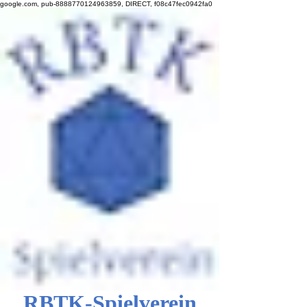
google.com, pub-8888770124963859, DIRECT, f08c47fec0942fa0
RBTK-Spielverein