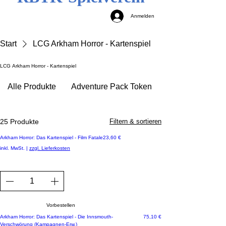
Anmelden
Start
LCG Arkham Horror - Kartenspiel
LCG Arkham Horror - Kartenspiel
Alle Produkte
Adventure Pack Token
25 Produkte
Filtern & sortieren
Neuheit - Vorbestellbar
Preis
Arkham Horror: Das Kartenspiel - Film Fatale
23,60 €
inkl. MwSt.
|
zzgl. Lieferkosten
Vorbestellen
Preis
Arkham Horror: Das Kartenspiel - Die Innsmouth-
75,10 €
Verschwörung (Kampagnen-Erw.)