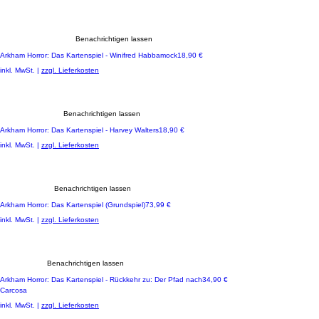
Benachrichtigen lassen
Preis
Arkham Horror: Das Kartenspiel - Winifred Habbamock
18,90 €
inkl. MwSt.
|
zzgl. Lieferkosten
Benachrichtigen lassen
Preis
Arkham Horror: Das Kartenspiel - Harvey Walters
18,90 €
inkl. MwSt.
|
zzgl. Lieferkosten
Benachrichtigen lassen
Preis
Arkham Horror: Das Kartenspiel (Grundspiel)
73,99 €
inkl. MwSt.
|
zzgl. Lieferkosten
Benachrichtigen lassen
Preis
Arkham Horror: Das Kartenspiel - Rückkehr zu: Der Pfad nach
34,90 €
Carcosa
inkl. MwSt.
|
zzgl. Lieferkosten