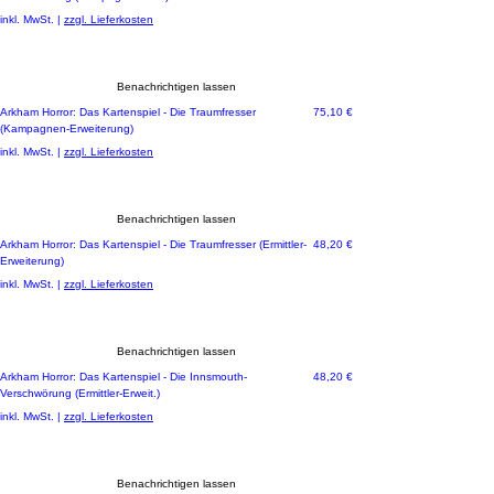
inkl. MwSt.
|
zzgl. Lieferkosten
Benachrichtigen lassen
Preis
Arkham Horror: Das Kartenspiel - Die Traumfresser
75,10 €
(Kampagnen-Erweiterung)
inkl. MwSt.
|
zzgl. Lieferkosten
Benachrichtigen lassen
Preis
Arkham Horror: Das Kartenspiel - Die Traumfresser (Ermittler-
48,20 €
Erweiterung)
inkl. MwSt.
|
zzgl. Lieferkosten
Benachrichtigen lassen
Preis
Arkham Horror: Das Kartenspiel - Die Innsmouth-
48,20 €
Verschwörung (Ermittler-Erweit.)
inkl. MwSt.
|
zzgl. Lieferkosten
Benachrichtigen lassen