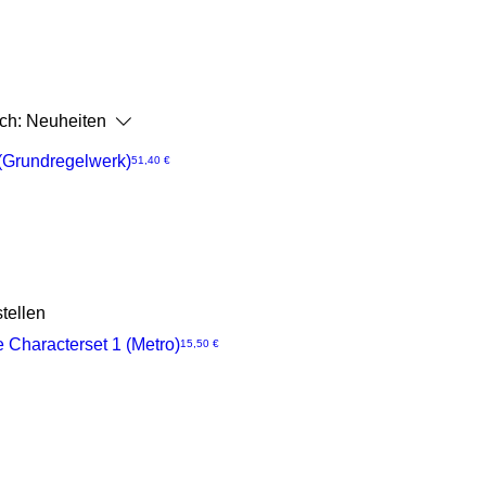
ch:
Neuheiten
 (Grundregelwerk)
Preis
51,40 €
tellen
 Characterset 1 (Metro)
Preis
15,50 €