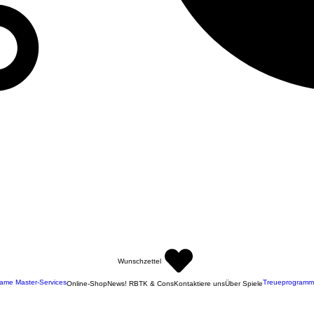
Wunschzettel
ame Master-Services
Treueprogramm
Online-Shop
News! RBTK & Cons
Kontaktiere uns
Über Spiele