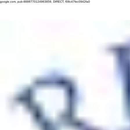
google.com, pub-8888770124963859, DIRECT, f08c47fec0942fa0