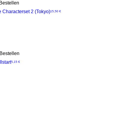
Bestellen
 Characterset 2 (Tokyo)
Preis
15,50 €
Bestellen
lstart
Preis
5,15 €