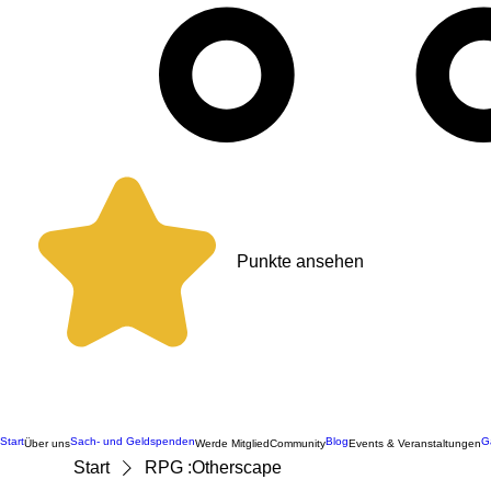
Punkte ansehen
Start
Sach- und Geldspenden
Blog
G
Über uns
Werde Mitglied
Community
Events & Veranstaltungen
Start
RPG :Otherscape