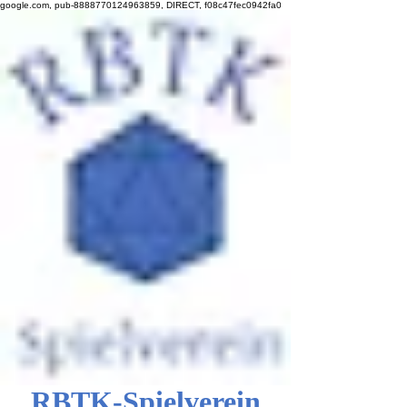
google.com, pub-8888770124963859, DIRECT, f08c47fec0942fa0
RBTK-Spielverein