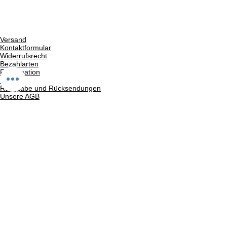
Versand
Kontaktformular
Widerrufsrecht
Bezahlarten
Reklamation
FAQ
Rückgabe und Rücksendungen
Unsere AGB
Impressum
Privatsphäre und Datenschutz
Barrierefreiheitserklärung
Suchergebnise
Vertrag widerrufen