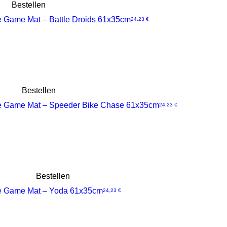
Bestellen
e Game Mat – Battle Droids 61x35cm
Preis
24,23 €
Bestellen
e Game Mat – Speeder Bike Chase 61x35cm
Preis
24,23 €
Bestellen
e Game Mat – Yoda 61x35cm
Preis
24,23 €