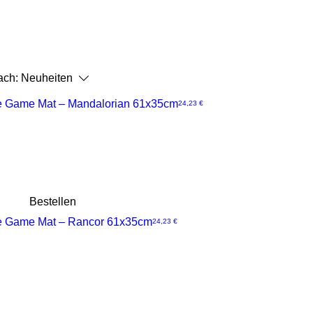
ach:
Neuheiten
e Game Mat – Mandalorian 61x35cm
Preis
24,23 €
Bestellen
e Game Mat – Rancor 61x35cm
Preis
24,23 €