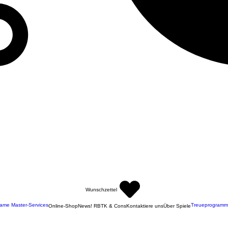
Wunschzettel
ame Master-Services
Treueprogramm
Online-Shop
News! RBTK & Cons
Kontaktiere uns
Über Spiele