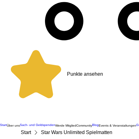
Punkte ansehen
Start
Sach- und Geldspenden
Blog
G
Über uns
Werde Mitglied
Community
Events & Veranstaltungen
Start
Star Wars Unlimited Spielmatten