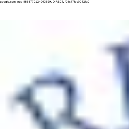
google.com, pub-8888770124963859, DIRECT, f08c47fec0942fa0