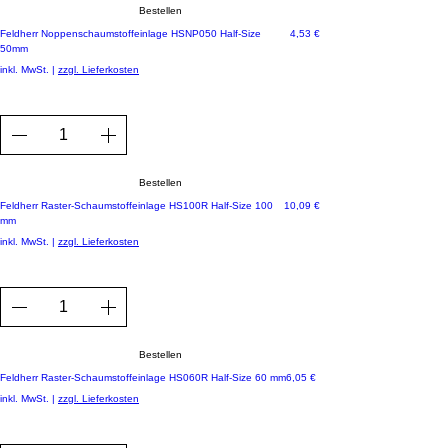
Bestellen
Preis
Feldherr Noppenschaumstoffeinlage HSNP050 Half-Size
4,53 €
50mm
inkl. MwSt.
|
zzgl. Lieferkosten
Bestellen
Preis
Feldherr Raster-Schaumstoffeinlage HS100R Half-Size 100
10,09 €
mm
inkl. MwSt.
|
zzgl. Lieferkosten
Bestellen
Preis
Feldherr Raster-Schaumstoffeinlage HS060R Half-Size 60 mm
6,05 €
inkl. MwSt.
|
zzgl. Lieferkosten