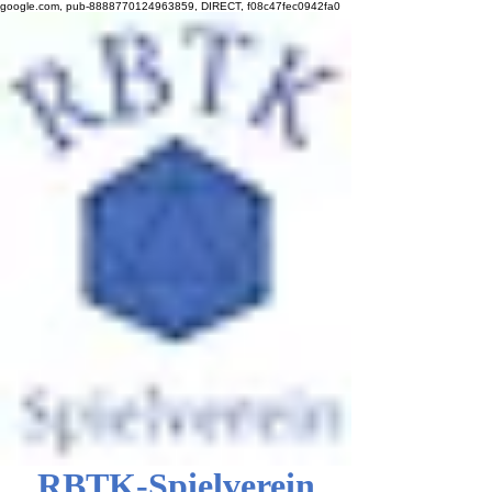
google.com, pub-8888770124963859, DIRECT, f08c47fec0942fa0
RBTK-Spielverein