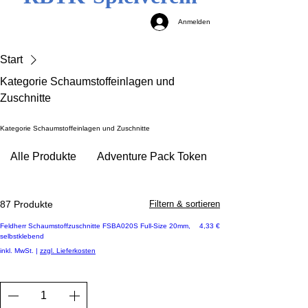
Anmelden
Start
Kategorie Schaumstoffeinlagen und
Zuschnitte
Kategorie Schaumstoffeinlagen und Zuschnitte
Alle Produkte
Adventure Pack Token
87 Produkte
Filtern & sortieren
Preis
Feldherr Schaumstoffzuschnitte FSBA020S Full-Size 20mm,
4,33 €
selbstklebend
inkl. MwSt.
|
zzgl. Lieferkosten