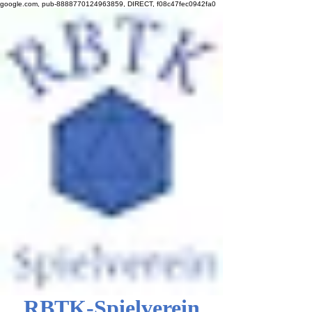
google.com, pub-8888770124963859, DIRECT, f08c47fec0942fa0
RBTK-Spielverein