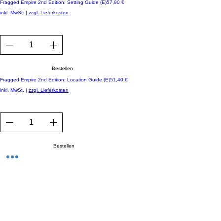
Preis
Fragged Empire 2nd Edition: Setting Guide (E)
57,90 €
inkl. MwSt.
|
zzgl. Lieferkosten
Bestellen
Preis
Fragged Empire 2nd Edition: Location Guide (E)
51,40 €
inkl. MwSt.
|
zzgl. Lieferkosten
Bestellen
1
/
1