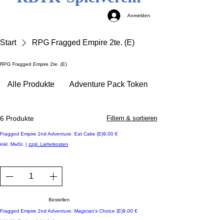
Anmelden
Start
RPG Fragged Empire 2te. (E)
RPG Fragged Empire 2te. (E)
Alle Produkte
Adventure Pack Token
6 Produkte
Filtern & sortieren
Preis
Fragged Empire 2nd Adventure: Eat Cake (E)
9,00 €
inkl. MwSt.
|
zzgl. Lieferkosten
Bestellen
Preis
Fragged Empire 2nd Adventure: Magician's Choice (E)
9,00 €