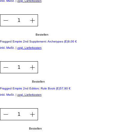
inkl. MwSt.
|
zzgl. Lieferkosten
Bestellen
Preis
Fragged Empire 2nd Supplement: Archetypes (E)
9,00 €
inkl. MwSt.
|
zzgl. Lieferkosten
Bestellen
Preis
Fragged Empire 2nd Edition: Rule Book (E)
57,90 €
inkl. MwSt.
|
zzgl. Lieferkosten
Bestellen