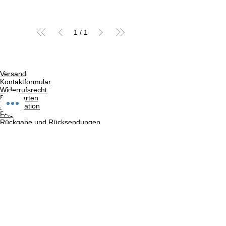
1
/
1
Versand
Kontaktformular
Widerrufsrecht
Bezahlarten
Reklamation
FAQ
Rückgabe und Rücksendungen
Unsere AGB
Impressum
Privatsphäre und Datenschutz
Barrierefreiheitserklärung
Suchergebnise
Vertrag widerrufen