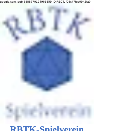
google.com, pub-8888770124963859, DIRECT, f08c47fec0942fa0
RBTK-Spielverein