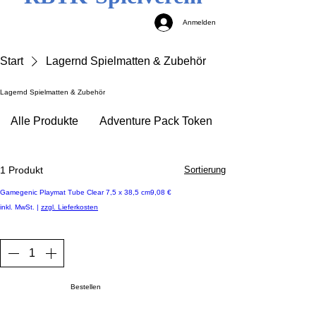
Anmelden
Start
Lagernd Spielmatten & Zubehör
Lagernd Spielmatten & Zubehör
Alle Produkte
Adventure Pack Token
1 Produkt
Sortierung
Lagernd - sofort lieferbar
Preis
Gamegenic Playmat Tube Clear 7,5 x 38,5 cm
9,08 €
inkl. MwSt.
|
zzgl. Lieferkosten
Bestellen