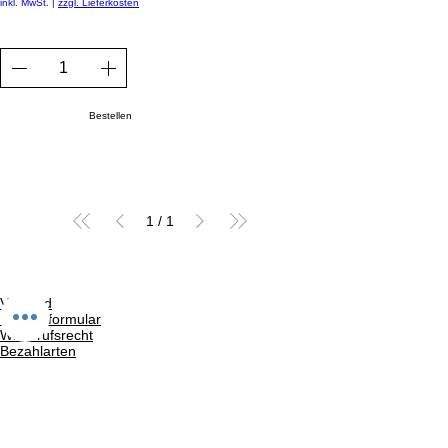
inkl. MwSt.
|
zzgl. Lieferkosten
Bestellen
1
/
1
Versand
Kontaktformular
Widerrufsrecht
Bezahlarten
Reklamation
FAQ
Rückgabe und Rücksendungen
Unsere AGB
Impressum
Privatsphäre und Datenschutz