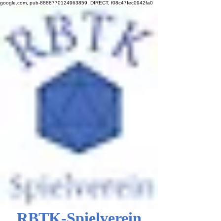
google.com, pub-8888770124963859, DIRECT, f08c47fec0942fa0
RBTK-Spielverein