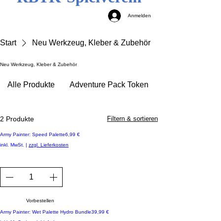
Anmelden
Start
Neu Werkzeug, Kleber & Zubehör
Neu Werkzeug, Kleber & Zubehör
Alle Produkte
Adventure Pack Token
2 Produkte
Filtern & sortieren
Neuheit - Vorbestellbar
Preis
Army Painter: Speed Palette
6,99 €
inkl. MwSt.
|
zzgl. Lieferkosten
Vorbestellen
Preis
Army Painter: Wet Palette Hydro Bundle
39,99 €